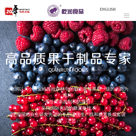
ENGLISH
/ 乾润以大小兴安岭原始森林中的野生蓝莓果和一级的水质为
原料/
/无任何添加剂和防腐剂 /
/ 采用国际先进的糖置换技术/
/使用国内自主研发先进的专用清洗生产线和糖置换成套设
备、工艺 /