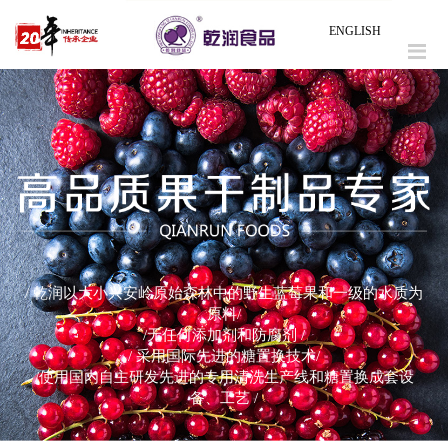
ENGLISH
/ 乾润以大小兴安岭原始森林中的野生蓝莓果和一级的水质为
原料/
/无任何添加剂和防腐剂 /
/ 采用国际先进的糖置换技术/
/使用国内自主研发先进的专用清洗生产线和糖置换成套设
备、工艺 /