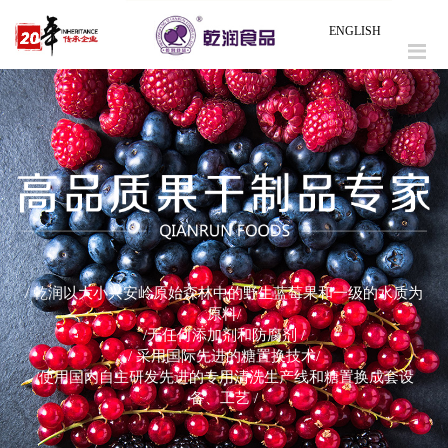
ENGLISH
/ 乾润以大小兴安岭原始森林中的野生蓝莓果和一级的水质为
原料/
/无任何添加剂和防腐剂 /
/ 采用国际先进的糖置换技术/
/使用国内自主研发先进的专用清洗生产线和糖置换成套设
备、工艺 /