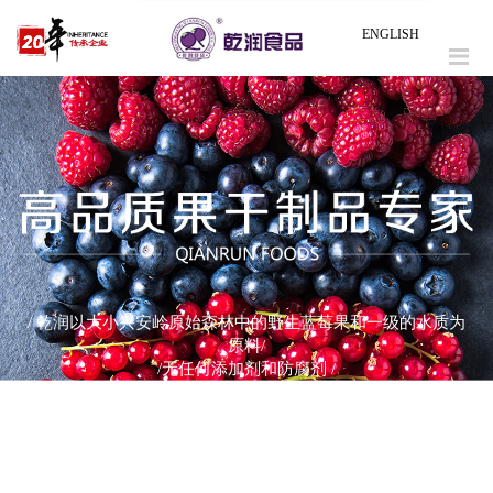
ENGLISH
/ 乾润以大小兴安岭原始森林中的野生蓝莓果和一级的水质为
原料/
/无任何添加剂和防腐剂 /
/ 采用国际先进的糖置换技术/
/使用国内自主研发先进的专用清洗生产线和糖置换成套设
备、工艺 /