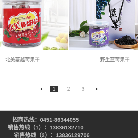
北美蔓越莓果干
野生蓝莓果干
1
2
3
招商热线：0451-86344055
销售热线（1）：13836132710
销售热线（2）：13836129706