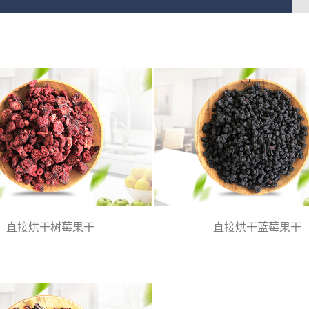
直接烘干树莓果干
直接烘干蓝莓果干