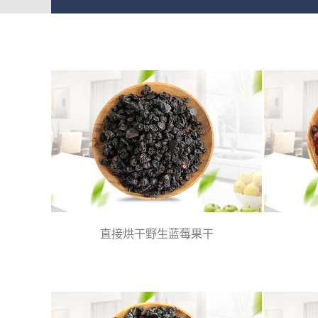
直接烘干野生蓝莓果干